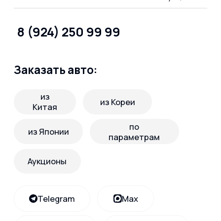
из
из Кореи
Китая
по
из Японии
параметрам
Аукционы
Telegram
Max
Вконтакте
What's App
О компании
Услуги
о нас
доставка по РФ
отзывы
отследить авто
доп услуги при покупке
вопрос-ответ
статьи
реквизиты