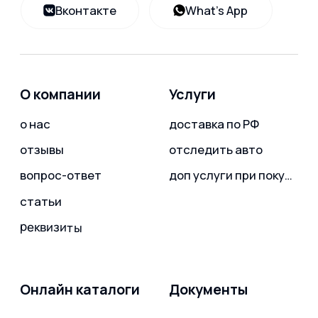
Онлайн каталоги
Документы
политика конфиденциальности
Китай
согласие на обработку персональных данных
Корея
Япония
пример договора
льготный утиль сбор
карта сайта
© «Levcar», 2018 - 2026
Все права защищены
Обращаем внимание на то, что данный
интернет-сайт, а также вся информация о
товарах и ценах, предоставленная на нем, носит
исключительно информационный характер и ни
при каких условиях не является публичной
офертой, определяемой положениями Статьи
437 Гражданского кодекса Российской
Федерации