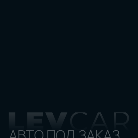
8 800 600-37-37
stas.eremkin@gmail.com
Наши соц сети:
Отзывы:
ЗАКАЗАТЬ АВТО
из Японии
из Китая
из Кореи