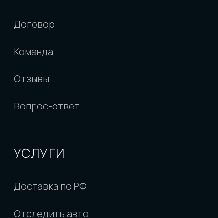
Владивосток:
ул. Днепровская, 27, стр. 2, пн-
пт: 10:00-18:00
Москва:
пр-т Вернадского, 8А, пн-пт: 10:00-
18:00
Санкт-Петербург
: ул. Чапаева, 9, БЦ "Веда-
хаус", пн-пт: 10:00-18:00
ИП Ларченко Евгений Валерьевич
ИНН 253813438562
ОГРНИП 324253600082047
ООО "Левкар"
ИНН 2543167253
ОГРН 1222500017409
РПОО Объединение автовладельцев "Юр-
авто"
ИНН 2543187482
КПП 254301001
Политика конфиденциальности
Согласие на обработку персональных