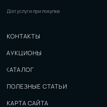
данных
Разработано
Обращаем внимание на то, что данный
интернет-сайт, а также вся информация о
товарах и ценах, предоставленная на нем,
носит исключительно информационный
характер и ни при каких условиях не является
публичной офертой, определяемой
положениями Статьи 437 Гражданского
кодекса Российской Федерации